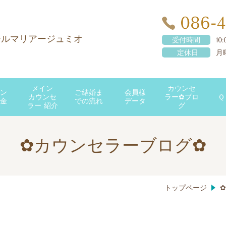
086-4
ールマリアージュミオ
受付時間
10
定休日
月
メイン
カウンセ
ン
ご結婚ま
会員様
カウンセ
ラー✿ブロ
Ｑ
金
での流れ
データ
ラー 紹介
グ
✿カウンセラーブログ✿
トップページ