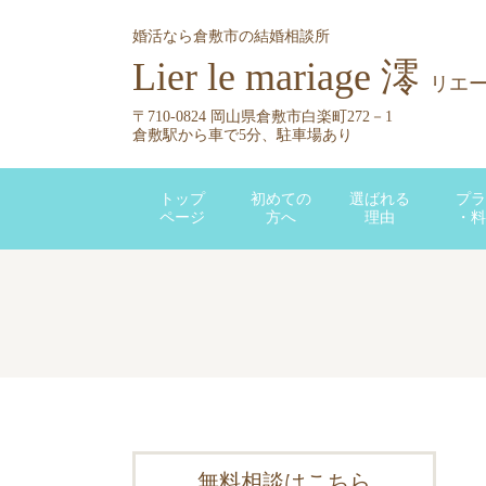
婚活なら倉敷市の結婚相談所
Lier le mariage 澪
リエ
〒710-0824 岡山県倉敷市白楽町272－1
倉敷駅から車で5分、駐車場あり
トップ
初めての
選ばれる
プラ
ページ
方へ
理由
・料
無料相談はこちら