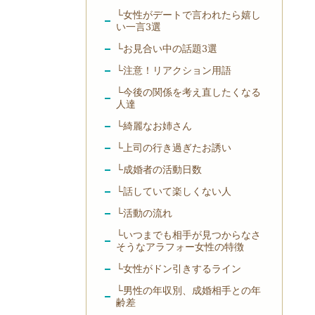
└女性がデートで言われたら嬉し
い一言3選
└お見合い中の話題3選
└注意！リアクション用語
└今後の関係を考え直したくなる
人達
└綺麗なお姉さん
└上司の行き過ぎたお誘い
└成婚者の活動日数
└話していて楽しくない人
└活動の流れ
└いつまでも相手が見つからなさ
そうなアラフォー女性の特徴
└女性がドン引きするライン
└男性の年収別、成婚相手との年
齢差