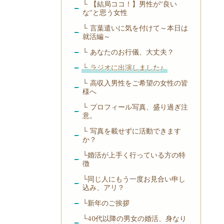
└ 【結局ココ！】男性が”良い
な”と思う女性
└ 言葉遣いに気を付けて～本日は
就活編～
└ あなたのお行儀、大丈夫？
└ ラジオに出演しました♪
└ 高収入男性をご希望の女性の皆
様へ
└ プロフィール写真、盛り過ぎ注
意。
└ 写真を載せずに活動できます
か？
└婚活が上手く行っている方の特
徴
└同じ人にもう一度お見合い申し
込み、アリ？
└新年のご挨拶
└40代以降の男女の婚活、身なり