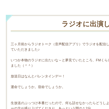
ラジオに出演し
三ヶ月前からラジオトーク（音声配信アプリ）でラジオを配信
ていただきました♪
いつか本物のラジオに出たいな～と夢見ていたところ、FMくら
ました（＾＾）
放送日はなんとバレンタインデー！
運命でしょうか。宿命でしょうか。
生放送のぶっつけ本番だったので、何も話せなかったらどうし
ーの方が盛り上げてくださり、あっという間の１2分。