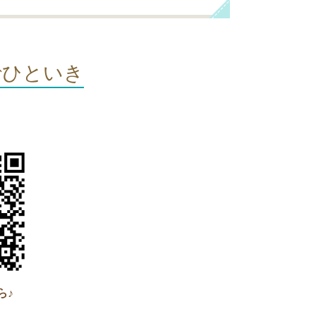
でひといき
ら♪