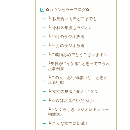
✿カウンセラーブログ✿
└ お見合い同席どこまでも
└ 令和８年度もラジオ♪
└ 10月のラジオ放送
└ 9 月のラジオ放送
└ご成婚おめでとうございます♡
└男性が ”イケる” と思ってフラれ
た事例集
└この人、お行儀悪いな…と思わ
れる行動
└ 女性の夏服 ”ダメ！” 2つ
└ GWはお見合いだらけ♪
└ FMくらしき ラジオレギュラー
初放送♪
└ こんな女性に幻滅！