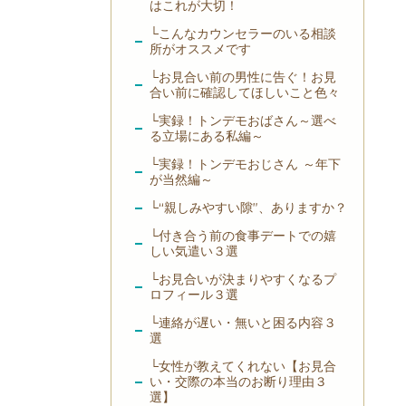
はこれが大切！
└こんなカウンセラーのいる相談
所がオススメです
└お見合い前の男性に告ぐ！お見
合い前に確認してほしいこと色々
└実録！トンデモおばさん～選べ
る立場にある私編～
└実録！トンデモおじさん ～年下
が当然編～
└“親しみやすい隙”、ありますか？
└付き合う前の食事デートでの嬉
しい気遣い３選
└お見合いが決まりやすくなるプ
ロフィール３選
└連絡が遅い・無いと困る内容３
選
└女性が教えてくれない【お見合
い・交際の本当のお断り理由３
選】